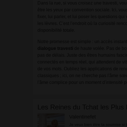
Dans la rue, si vous croisez une travesti, vo
être les yeux par convention sociale. Ici, vo
fixer, lui parler, et lui poser les questions qui
les lèvres. C'est l'endroit où la curiosité renc
disponibilité totale.
Notre promesse est simple : un accès instan
dialogue travesti
de haute volée. Pas de bot
pas de délais. Juste des êtres humains fasci
connectés en temps réel, qui attendent de vi
de vos mots. Oubliez les applications de ren
classiques ; ici, on ne cherche pas l'âme sœ
l'âme complice pour un moment d'intensité p
Les Reines du Tchat les Plus 
Valentinefet
Jе vеuх bіеn êtrе tа sоumіsе sі 