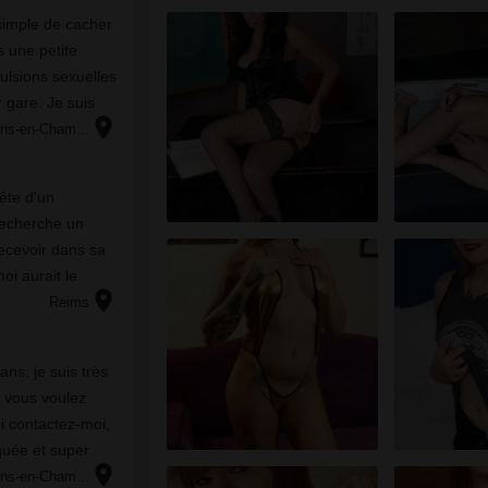
 simple de cacher
s une petite
ulsions sexuelles
r gare. Je suis
location_on
x et cela fait en
ns-en-Cham...
ête d'un
recherche un
ecevoir dans sa
i aurait le
location_on
es...Il est
Reims
ans, je suis très
 contactez-moi,
uquée et super
location_on
reine, 100%
ns-en-Cham...