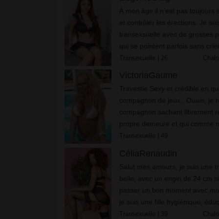
À mon âge il n’est pas toujours
et contrôler les érections. Je sui
transexsuelle avec de grosses p
qui se pointent parfois sans crie
tributaire de mes sauts hormonau
Transexuelle
| 26
Chalo
...
VictoriaGaume
Travestie Sexy et crédible en qu
compagnon de jeux.. Ouais, je 
compagnon sachant librement r
propre demeure et qui comme mo
besoin de partager bien des chos
Transexuelle
| 49
évident qu'une torride sexualit...
CéliaRenaudin
Salut mes amours, je suis une tr
belle, avec un engin de 24 cm si vous voulez
passer un bon moment avec moi
je suis une fille hygiénique, éd
mignonne. Je suce comme une 
Transexuelle
| 39
Chalo