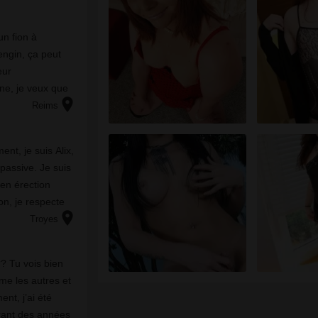
un fion à
’engin, ça peut
eur
gne, je veux que
location_on
 Bigmama est là
Reims
nt, je suis Alix,
passive. Je suis
en érection
on, je respecte
location_on
re, en couple o...
Troyes
?? Tu vois bien
e les autres et
nt, j’ai été
rant des années