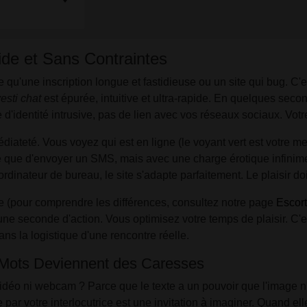
ide et Sans Contraintes
e qu'une inscription longue et fastidieuse ou un site qui bug. C
vesti chat
est épurée, intuitive et ultra-rapide. En quelques se
'identité intrusive, pas de lien avec vos réseaux sociaux. Votre 
édiateté. Vous voyez qui est en ligne (le voyant vert est votre mei
e que d'envoyer un SMS, mais avec une charge érotique infinim
dinateur de bureau, le site s'adapte parfaitement. Le plaisir doit
e (pour comprendre les différences, consultez notre page
Escort
e seconde d'action. Vous optimisez votre temps de plaisir. C'e
ns la logistique d'une rencontre réelle.
s Mots Deviennent des Caresses
vidéo ni webcam ? Parce que le texte a un pouvoir que l'image n
par votre interlocutrice est une invitation à imaginer. Quand elle