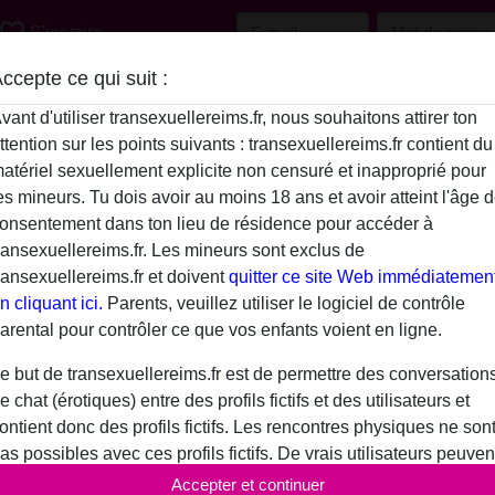
avorite_border
S'inscrire
ccepte ce qui suit :
vant d'utiliser transexuellereims.fr, nous souhaitons attirer ton
ttention sur les points suivants : transexuellereims.fr contient du
atériel sexuellement explicite non censuré et inapproprié pour
es mineurs. Tu dois avoir au moins 18 ans et avoir atteint l'âge 
onsentement dans ton lieu de résidence pour accéder à
ransexuellereims.fr. Les mineurs sont exclus de
ransexuellereims.fr et doivent
quitter ce site Web immédiatemen
n cliquant ici.
Parents, veuillez utiliser le logiciel de contrôle
arental pour contrôler ce que vos enfants voient en ligne.
e but de transexuellereims.fr est de permettre des conversation
e chat (érotiques) entre des profils fictifs et des utilisateurs et
ontient donc des profils fictifs. Les rencontres physiques ne son
as possibles avec ces profils fictifs. De vrais utilisateurs peuven
galement être trouvés sur le site Web. Afin de différencier ces
Accepter et continuer