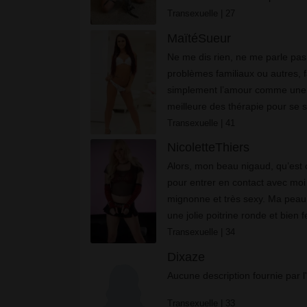
que le fait de pouvoir me libérer
Transexuelle
| 27
être ...
MaïtéSueur
Ne me dis rien, ne me parle pas 
problèmes familiaux ou autres, 
simplement l’amour comme une b
meilleure des thérapie pour se s
recherche que du sexe. Je le kif
Transexuelle
| 41
avec beaucoup d...
NicoletteThiers
Alors, mon beau nigaud, qu’est 
pour entrer en contact avec moi
mignonne et très sexy. Ma peau 
une jolie poitrine ronde et bien 
les longs pénis, tu vas être serv
Transexuelle
| 34
mi...
Dixaze
Aucune description fournie par l'
Transexuelle
| 33