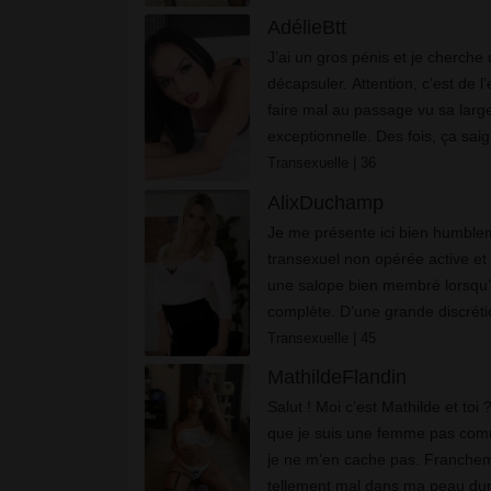
belle et réelle.
AdélieBtt
J’ai un gros pénis et je cherche 
décapsuler. Attention, c’est de l
faire mal au passage vu sa larg
exceptionnelle. Des fois, ça sai
tu en sois bien conscient. Mais
Transexuelle
| 36
pour te console...
AlixDuchamp
Je me présente ici bien humbleme
transexuel non opérée active et 
une salope bien membré lorsqu’
complète. D’une grande discréti
ton intimité que tu sois célibatai
Transexuelle
| 45
MathildeFlandin
Salut ! Moi c’est Mathilde et toi 
que je suis une femme pas comm
je ne m’en cache pas. Francheme
tellement mal dans ma peau du