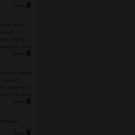
location_on
 de tout ce mal-
Troyes
de toi, de tes
fais-moi
ête, c’est la
entir bien ! Je ne
location_on
fe bien hard,
Reims
ce que tu attends
 ? Je suis
est basanée, j’ai
ferme. Si tu aimes
location_on
i avec moi. Le
Reims
utilisateur
location_on
Reims