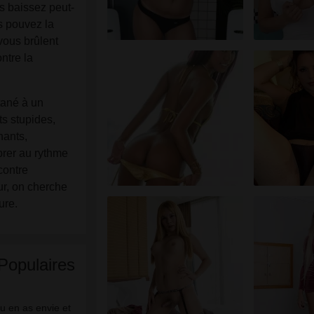
Je reconnais que les personnes apparaissant sur les photos
us baissez peut-
de la page de destination ou dans les profils fictifs peuvent
us pouvez la
ne pas être des membres réels de transexuellereims.fr et qu
 vous brûlent
certaines données sont fournies à titre d'illustration
ontre la
uniquement.
Je reconnais que transexuellereims.fr n'enquête pas sur les
tané à un
antécédents de ses membres et que le site Web ne tente pa
s stupides,
autrement de vérifier l'exactitude des déclarations faites par
nants,
ses membres.
brer au rythme
contre
ur, on cherche
ure.
Populaires
tu еn аs еnvіе еt