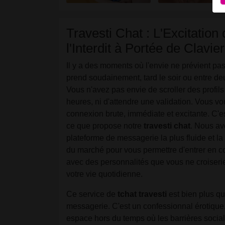
u
T
Travesti Chat : L'Excitation
l'Interdit à Portée de Clavier
Il y a des moments où l'envie ne prévient pas
prend soudainement, tard le soir ou entre de
Vous n'avez pas envie de scroller des profil
heures, ni d'attendre une validation. Vous v
connexion brute, immédiate et excitante. C'
ce que propose notre
travesti chat
. Nous av
plateforme de messagerie la plus fluide et la
du marché pour vous permettre d'entrer en co
avec des personnalités que vous ne croiseri
votre vie quotidienne.
Ce service de
tchat travesti
est bien plus q
messagerie. C'est un confessionnal érotique.
espace hors du temps où les barrières socia